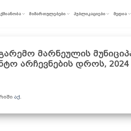
ᲐᲥᲛᲘᲐᲜᲝᲑᲐ
ᲛᲘᲛᲐᲠᲗᲣᲚᲔᲑᲔᲑᲘ
ᲞᲣᲑᲚᲘᲙᲐᲪᲘᲔᲑᲘ
ᲛᲔᲓᲘᲐ
 გარემო მარნეულის მუნიცი
ტო არჩევნების დროს, 2024
არიში
აქ
.