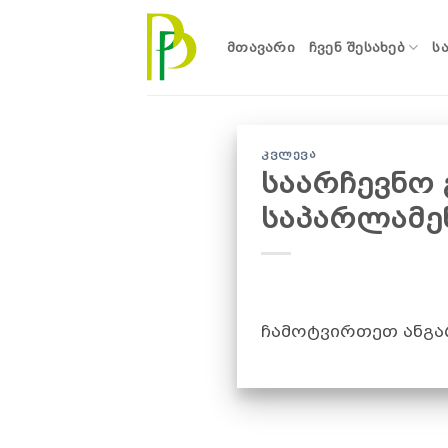
Skip
to
ᲛᲗᲐᲕᲐᲠᲘ
ᲩᲕᲔᲜ ᲨᲔᲡᲐᲮᲔᲑ
Ს
content
ᲙᲕᲚᲔᲕᲐ
საარჩევნო
საპარლამენ
ჩამოტვირთეთ ანგ