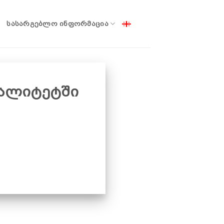
ᲡᲐᲡᲐᲠᲒᲔᲑᲚᲝ ᲘᲜᲤᲝᲠᲛᲐᲪᲘᲐ
პალიტეტში