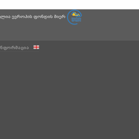
ბულია ევროპის ფონდის მიერ
ᲘᲜᲤᲝᲠᲛᲐᲪᲘᲐ