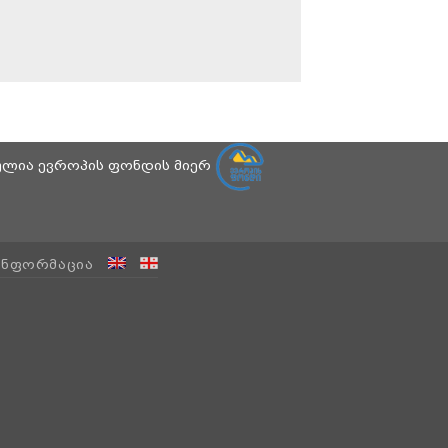
ბულია ევროპის ფონდის მიერ
ᲘᲜᲤᲝᲠᲛᲐᲪᲘᲐ