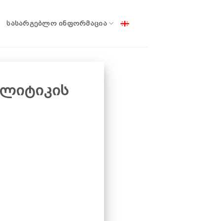
ᲡᲐᲡᲐᲠᲒᲔᲑᲚᲝ ᲘᲜᲤᲝᲠᲛᲐᲪᲘᲐ
ოლიტიკის