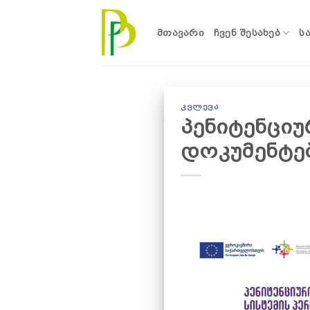
Skip
to
ᲛᲗᲐᲕᲐᲠᲘ
ᲩᲕᲔᲜ ᲨᲔᲡᲐᲮᲔᲑ
Ს
content
ᲙᲕᲚᲔᲕᲐ
პენიტენციუ
დოკუმენტე