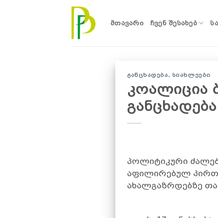
Skip
to
ᲛᲗᲐᲕᲐᲠᲘ
ᲩᲕᲔᲜ ᲨᲔᲡᲐᲮᲔᲑ
Ს
content
ᲒᲐᲜᲪᲮᲐᲓᲔᲑᲐ
,
ᲡᲘᲐᲮᲚᲔᲔᲑᲘ
კოალიცია ბ
განცხადება
პოლიტიკური ძალები
აფილირებულ პირთა
ახალგაზრდებზე თავ