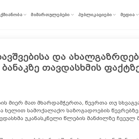
ᲐᲥᲛᲘᲐᲜᲝᲑᲐ
ᲛᲘᲛᲐᲠᲗᲣᲚᲔᲑᲔᲑᲘ
ᲞᲣᲑᲚᲘᲙᲐᲪᲘᲔᲑᲘ
ᲛᲔᲓᲘᲐ
ავშვებისა და ახალგაზრდებ
 ბანაკზე თავდასხმის ფაქტზ
ს მიერ მათ მხარდამჭერთა, წევრთა თუ სხვაგ
 ხელით სამოქალაქო საზოგადოების წევრებზე,
დასხმა უკანასკნელი წლების მანძილზე ჩვეულ 