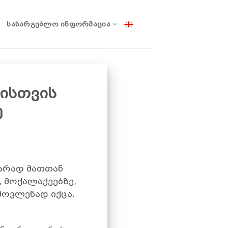
ᲡᲐᲡᲐᲠᲒᲔᲑᲚᲝ ᲘᲜᲤᲝᲠᲛᲐᲪᲘᲐ
ისთვის
ე
ვარად მათთან
 მოქალაქეებზე,
მოვლენად იქცა.