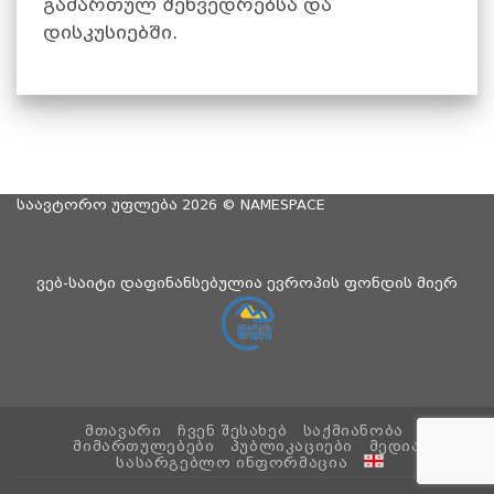
გამართულ შეხვედრებსა და
დისკუსიებში.
საავტორო უფლება 2026 ©
NAMESPACE
ვებ-საიტი დაფინანსებულია ევროპის ფონდის მიერ
ᲛᲗᲐᲕᲐᲠᲘ
ᲩᲕᲔᲜ ᲨᲔᲡᲐᲮᲔᲑ
ᲡᲐᲥᲛᲘᲐᲜᲝᲑᲐ
ᲛᲘᲛᲐᲠᲗᲣᲚᲔᲑᲔᲑᲘ
ᲞᲣᲑᲚᲘᲙᲐᲪᲘᲔᲑᲘ
ᲛᲔᲓᲘᲐ
ᲡᲐᲡᲐᲠᲒᲔᲑᲚᲝ ᲘᲜᲤᲝᲠᲛᲐᲪᲘᲐ