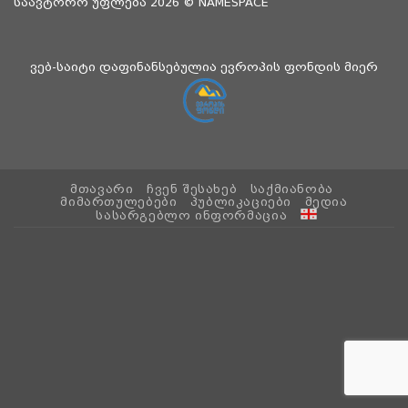
საავტორო უფლება 2026 ©
NAMESPACE
ვებ-საიტი დაფინანსებულია ევროპის ფონდის მიერ
ᲛᲗᲐᲕᲐᲠᲘ
ᲩᲕᲔᲜ ᲨᲔᲡᲐᲮᲔᲑ
ᲡᲐᲥᲛᲘᲐᲜᲝᲑᲐ
ᲛᲘᲛᲐᲠᲗᲣᲚᲔᲑᲔᲑᲘ
ᲞᲣᲑᲚᲘᲙᲐᲪᲘᲔᲑᲘ
ᲛᲔᲓᲘᲐ
ᲡᲐᲡᲐᲠᲒᲔᲑᲚᲝ ᲘᲜᲤᲝᲠᲛᲐᲪᲘᲐ