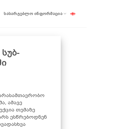
ᲡᲐᲡᲐᲠᲒᲔᲑᲚᲝ ᲘᲜᲤᲝᲠᲛᲐᲪᲘᲐ
სუბ-
ში
ი არასამთავრობო
ა, ამავე
ექცია თემაზე
ნარს ესწრებოდნენ
ხვადასხვა