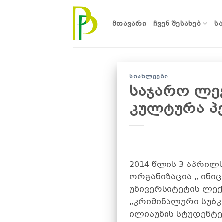
Skip
to
ᲛᲗᲐᲕᲐᲠᲘ
ᲩᲕᲔᲜ ᲨᲔᲡᲐᲮᲔᲑ
Ს
content
ᲡᲘᲐᲮᲚᲔᲔᲑᲘ
საჯარო ლექ
კულტურა პ
2014 წლის 3 აპრილ
ორგანიზაცია „ ინი
უნივერსიტეტის ლექ
„კრიმინალური სუბკ
ილიაუნის სტუდენტე