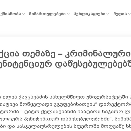
ᲐᲥᲛᲘᲐᲜᲝᲑᲐ
ᲛᲘᲛᲐᲠᲗᲣᲚᲔᲑᲔᲑᲘ
ᲞᲣᲑᲚᲘᲙᲐᲪᲘᲔᲑᲘ
ᲛᲔᲓᲘᲐ
ცია თემაზე – კრიმინალური 
ენიტენციურ დაწესებულებებ
ს ილია ჭავჭავაძის სახელმწიფო უნივერსიტეტშ
ციატივა მოწყვლადი ჯგუფებისათვის“ დირექტორმ
ტორმა – ტატო ქელბაქიანმა ჩაატარა საჯარო ლ
ულტურა პენიტენციურ დაწესებულებებში“. სემი
ბი და სასჯელაღსრულების სფეროში მოღვაწე ს