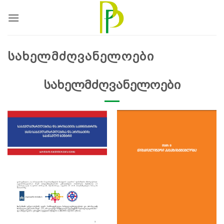
Skip
to
content
ᲡᲐᲮᲔᲚᲛᲫᲦᲕᲐᲜᲔᲚᲝᲔᲑᲘ
სახელმძღვანელოები