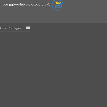
ბულია ევროპის ფონდის მიერ
ᲘᲜᲤᲝᲠᲛᲐᲪᲘᲐ