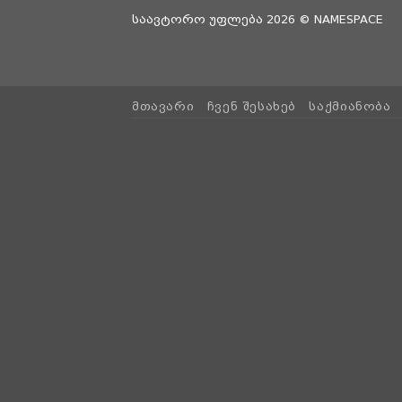
საავტორო უფლება 2026 ©
NAMESPACE
ᲛᲗᲐᲕᲐᲠᲘ
ᲩᲕᲔᲜ ᲨᲔᲡᲐᲮᲔᲑ
ᲡᲐᲥᲛᲘᲐᲜᲝᲑᲐ