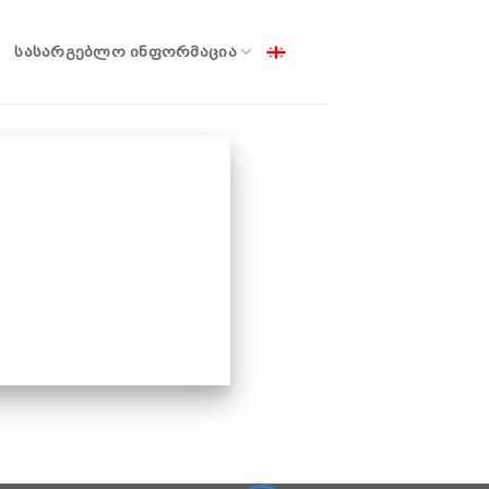
ᲡᲐᲡᲐᲠᲒᲔᲑᲚᲝ ᲘᲜᲤᲝᲠᲛᲐᲪᲘᲐ