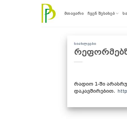
Skip
to
ᲛᲗᲐᲕᲐᲠᲘ
ᲩᲕᲔᲜ ᲨᲔᲡᲐᲮᲔᲑ
Ს
content
ᲡᲘᲐᲮᲚᲔᲔᲑᲘ
რეფორმებზ
რადიო 1-ში არასრ
დაკავშირებით.
htt