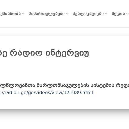
ᲐᲥᲛᲘᲐᲜᲝᲑᲐ
ᲛᲘᲛᲐᲠᲗᲣᲚᲔᲑᲔᲑᲘ
ᲞᲣᲑᲚᲘᲙᲐᲪᲘᲔᲑᲘ
ᲛᲔᲓᲘᲐ
ე რადიო ინტერვიუ
ულწლოვანთა მარლთმსაჯულების სისტემის რე
p://radio1.ge/ge/videos/view/171989.html