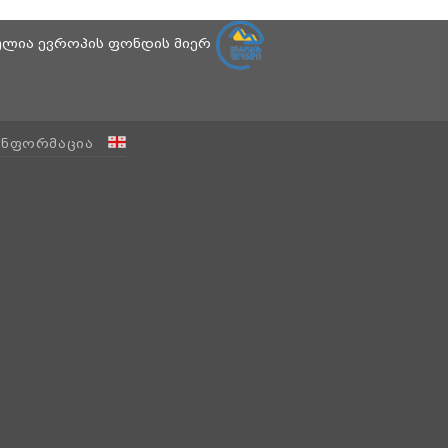
ბულია ევროპის ფონდის მიერ
ᲘᲜᲤᲝᲠᲛᲐᲪᲘᲐ