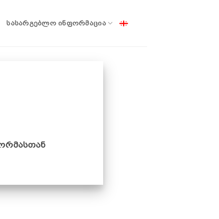
ᲡᲐᲡᲐᲠᲒᲔᲑᲚᲝ ᲘᲜᲤᲝᲠᲛᲐᲪᲘᲐ
ფორმასთან