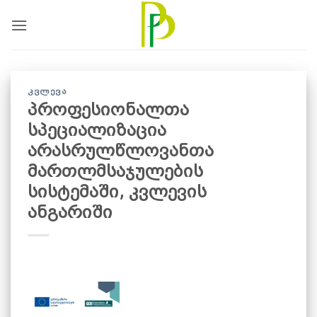
Skip
to
content
ᲙᲕᲚᲔᲕᲐ
პროფესიონალთა
სპეციალიზაცია
არასრულწლოვანთა
მართლმსაჯულების
სისტემაში, კვლევის
ანგარიში