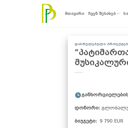
Skip
to
ᲛᲗᲐᲕᲐᲠᲘ
ᲩᲕᲔᲜ ᲨᲔᲡᲐᲮᲔᲑ
Ს
content
ᲓᲐᲡᲠᲣᲚᲔᲑᲣᲚᲘ ᲞᲠᲝᲔᲥᲢᲔᲑ
“პატიმართ
მუსიკალური
განხორციელების
დონორი:
გლობალურ
ბიუჯეტი:
9 790 EUR