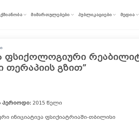
ᲐᲥᲛᲘᲐᲜᲝᲑᲐ
ᲛᲘᲛᲐᲠᲗᲣᲚᲔᲑᲔᲑᲘ
ᲞᲣᲑᲚᲘᲙᲐᲪᲘᲔᲑᲘ
ᲛᲔᲓᲘᲐ
Ი
ა ფსიქოლოგიური რეაბილიტ
 თერაპიის გზით”
 პერიოდი:
2015 წელი
ი ინიციატივა ფსიქიატრიაში-თბილისი