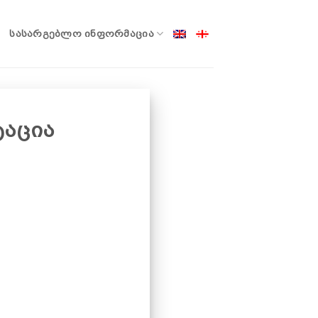
ᲡᲐᲡᲐᲠᲒᲔᲑᲚᲝ ᲘᲜᲤᲝᲠᲛᲐᲪᲘᲐ
აცია