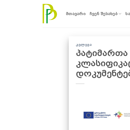
Skip
to
ᲛᲗᲐᲕᲐᲠᲘ
ᲩᲕᲔᲜ ᲨᲔᲡᲐᲮᲔᲑ
Ს
content
ᲙᲕᲚᲔᲕᲐ
პატიმართა 
კლასიფიკაც
დოკუმენტე