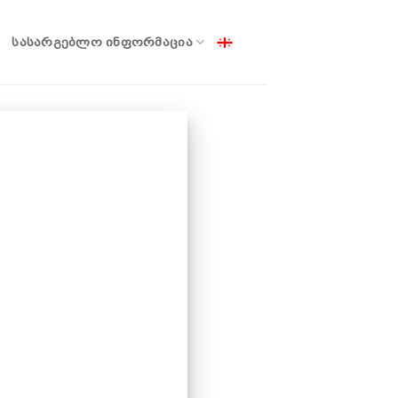
ᲡᲐᲡᲐᲠᲒᲔᲑᲚᲝ ᲘᲜᲤᲝᲠᲛᲐᲪᲘᲐ