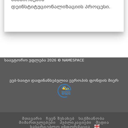
დეინსტიტუციონალიზაციის პროცესი.
საავტორო უფლება 2026 ©
NAMESPACE
ვებ-საიტი დაფინანსებულია ევროპის ფონდის მიერ
ᲛᲗᲐᲕᲐᲠᲘ
ᲩᲕᲔᲜ ᲨᲔᲡᲐᲮᲔᲑ
ᲡᲐᲥᲛᲘᲐᲜᲝᲑᲐ
ᲛᲘᲛᲐᲠᲗᲣᲚᲔᲑᲔᲑᲘ
ᲞᲣᲑᲚᲘᲙᲐᲪᲘᲔᲑᲘ
ᲛᲔᲓᲘᲐ
ᲡᲐᲡᲐᲠᲒᲔᲑᲚᲝ ᲘᲜᲤᲝᲠᲛᲐᲪᲘᲐ