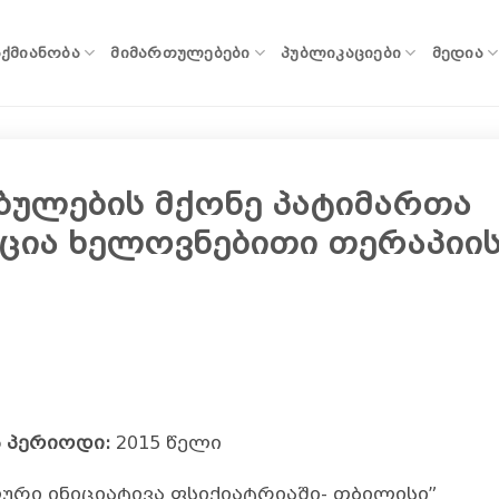
ᲐᲥᲛᲘᲐᲜᲝᲑᲐ
ᲛᲘᲛᲐᲠᲗᲣᲚᲔᲑᲔᲑᲘ
ᲞᲣᲑᲚᲘᲙᲐᲪᲘᲔᲑᲘ
ᲛᲔᲓᲘᲐ
ბულების მქონე პატიმართა
ცია ხელოვნებითი თერაპიის
 პერიოდი:
2015 წელი
რი ინიციატივა ფსიქიატრიაში- თბილისი”