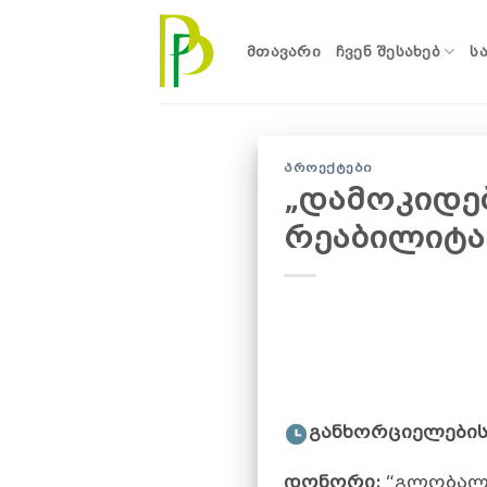
Skip
to
ᲛᲗᲐᲕᲐᲠᲘ
ᲩᲕᲔᲜ ᲨᲔᲡᲐᲮᲔᲑ
Ს
content
ᲞᲠᲝᲔᲥᲢᲔᲑᲘ
„დამოკიდე
რეაბილიტა
განხორციელების
დონორი:
“გლობალუ