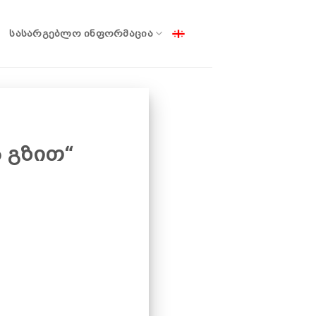
ᲡᲐᲡᲐᲠᲒᲔᲑᲚᲝ ᲘᲜᲤᲝᲠᲛᲐᲪᲘᲐ
 გზით“