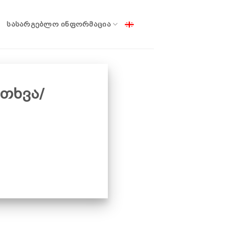
ᲡᲐᲡᲐᲠᲒᲔᲑᲚᲝ ᲘᲜᲤᲝᲠᲛᲐᲪᲘᲐ
თხვა/