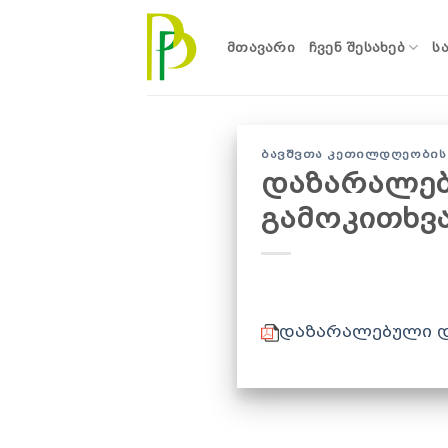
Skip
to
ᲛᲗᲐᲕᲐᲠᲘ
ᲩᲕᲔᲜ ᲨᲔᲡᲐᲮᲔᲑ
Ს
content
ᲑᲐᲕᲨᲕᲗᲐ ᲙᲔᲗᲘᲚᲓᲦᲔᲝᲑᲘᲡ
დაზარალებუ
გამოკითხვ
დაზარალებული და