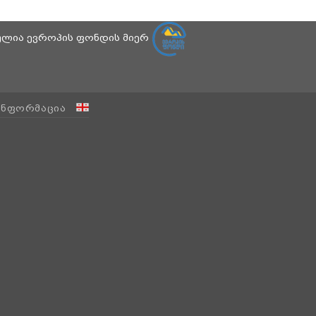
ბულია ევროპის ფონდის მიერ
ᲘᲜᲤᲝᲠᲛᲐᲪᲘᲐ