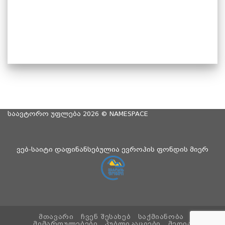
საავტორო უფლება 2026 ©
NAMESPACE
ვებ-საიტი დაფინანსებულია ევროპის ფონდის მიერ
ᲛᲗᲐᲕᲐᲠᲘ
ᲩᲕᲔᲜ ᲨᲔᲡᲐᲮᲔᲑ
ᲡᲐᲥᲛᲘᲐᲜᲝᲑᲐ
ᲛᲘᲛᲐᲠᲗᲣᲚᲔᲑᲔᲑᲘ
ᲞᲣᲑᲚᲘᲙᲐᲪᲘᲔᲑᲘ
ᲛᲔᲓᲘᲐ