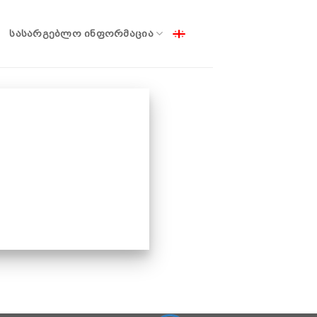
ᲡᲐᲡᲐᲠᲒᲔᲑᲚᲝ ᲘᲜᲤᲝᲠᲛᲐᲪᲘᲐ