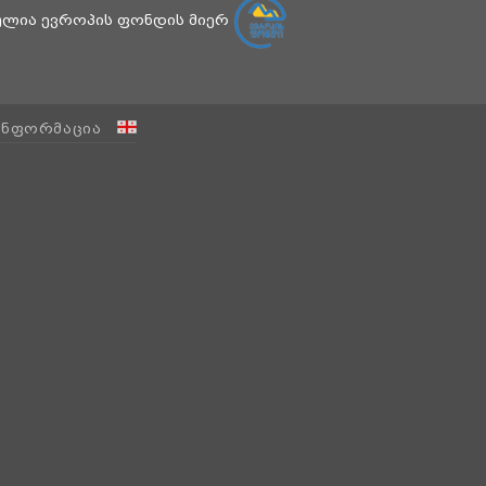
ბულია ევროპის ფონდის მიერ
ᲘᲜᲤᲝᲠᲛᲐᲪᲘᲐ