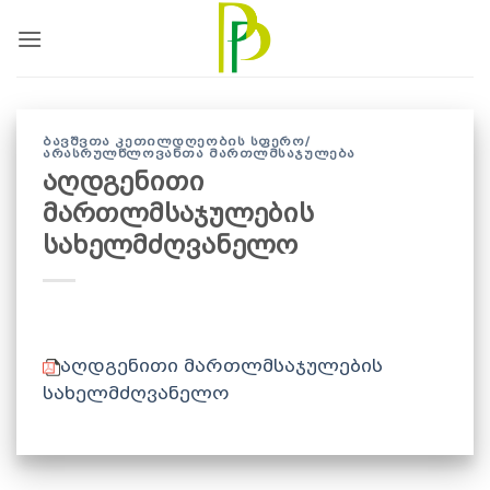
Skip
to
content
ᲑᲐᲕᲨᲕᲗᲐ ᲙᲔᲗᲘᲚᲓᲦᲔᲝᲑᲘᲡ ᲡᲤᲔᲠᲝ/
ᲐᲠᲐᲡᲠᲣᲚᲬᲚᲝᲕᲐᲜᲗᲐ ᲛᲐᲠᲗᲚᲛᲡᲐᲯᲣᲚᲔᲑᲐ
აღდგენითი
მართლმსაჯულების
სახელმძღვანელო
აღდგენითი მართლმსაჯულების
სახელმძღვანელო