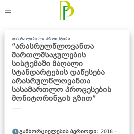
Skip
to
content
ᲓᲐᲡᲠᲣᲚᲔᲑᲣᲚᲘ ᲞᲠᲝᲔᲥᲢᲔᲑᲘ
“არასრულწლოვანთა
მართლმსაჯულების
სისტემაში მაღალი
სტანდარტების დაწესება
არასრულწლოვანთა
სასამართლო პროცესების
მონიტორინგის გზით”
განხორციელების პერიოდი:
2018 –