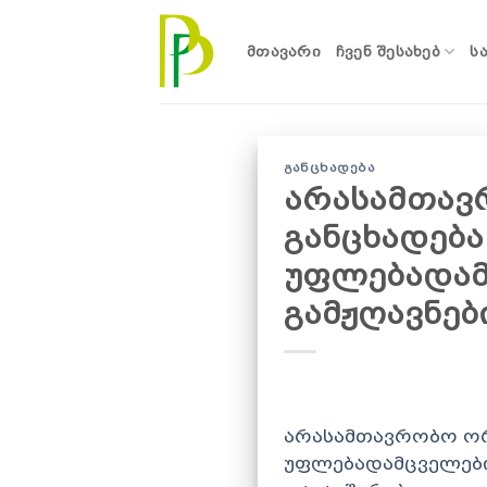
Skip
to
ᲛᲗᲐᲕᲐᲠᲘ
ᲩᲕᲔᲜ ᲨᲔᲡᲐᲮᲔᲑ
Ს
content
ᲒᲐᲜᲪᲮᲐᲓᲔᲑᲐ
არასამთავ
განცხადებ
უფლებადამ
გამჟღავნე
არასამთავრობო ორ
უფლებადამცველები