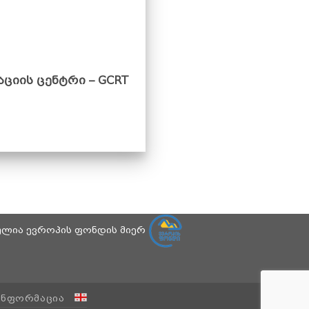
იის ცენტრი – GCRT
ბულია ევროპის ფონდის მიერ
ᲘᲜᲤᲝᲠᲛᲐᲪᲘᲐ