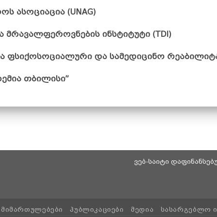
ს ასოციაცია (UNAG)
 მრავალფეროვნების ინსტიტუტი (TDI)
ა ფსიქოსოციალური და სამედიცინო რეაბილიტაც
ემია თბილისი”
ვებ-საიტი დაფინანსე
ᲛᲘᲛᲐᲠᲗᲣᲚᲔᲑᲔᲑᲘ
ᲞᲣᲑᲚᲘᲙᲐᲪᲘᲔᲑᲘ
ᲛᲔᲓᲘᲐ
ᲡᲐᲡᲐᲠᲒᲔᲑᲚᲝ 