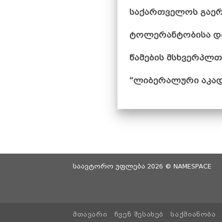
საქართველოს გაერო
ტოლერანტობისა და
წამების მსხვერპლთ
“ლიბერალური აკად
საავტორო უფლება 2026 ©
NAMESPACE
ᲛᲗᲐᲕᲐᲠᲘ
ᲩᲕᲔᲜ ᲨᲔᲡᲐᲮᲔᲑ
ᲡᲐᲥᲛᲘᲐᲜᲝᲑᲐ