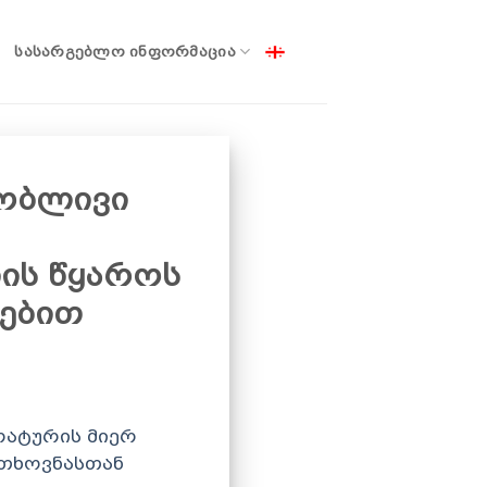
ᲡᲐᲡᲐᲠᲒᲔᲑᲚᲝ ᲘᲜᲤᲝᲠᲛᲐᲪᲘᲐ
ობლივი
ის წყაროს
რებით
რატურის მიერ
ოთხოვნასთან