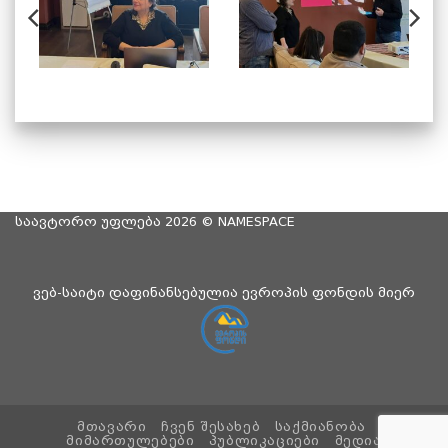
საავტორო უფლება 2026 ©
NAMESPACE
ვებ-საიტი დაფინანსებულია ევროპის ფონდის მიერ
ᲛᲗᲐᲕᲐᲠᲘ
ᲩᲕᲔᲜ ᲨᲔᲡᲐᲮᲔᲑ
ᲡᲐᲥᲛᲘᲐᲜᲝᲑᲐ
ᲛᲘᲛᲐᲠᲗᲣᲚᲔᲑᲔᲑᲘ
ᲞᲣᲑᲚᲘᲙᲐᲪᲘᲔᲑᲘ
ᲛᲔᲓᲘᲐ